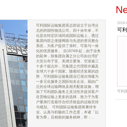
N
2016-
可利国际运输集团系总部设立于台湾台
可
北的跨国性物流公司。四十余年来，不
论是在特定区域间或国际运输上，透过
集团内部之便捷网路与先进的资讯整合
系统，为客户提供了准时、可靠与一体
化的优质服务。 自1974年起，由于业务
的延伸，除集团自属之分公司由台湾扩
大至分布于亚、美洲主要海、空港逾三
十多个据点外，另集团之代理群亦遍及
全球六十多个国家。随着经济发展的趋
势，可利国际运输集团业已渐次缔建为
一多元化服务之国际知名企业。藉由广
泛的全球运输网络及相关配套设施，增
可利
加了可利团队服务之灵活性并提供客户
在货物运输上更多的选择，致力于为客
户量身打造最符合经济效益的运输安排
与规划。 可利国际运输集团将秉持专
业、认真与积极的工作态度，本诸「以
客为尊」且精致的服务精神，即：...